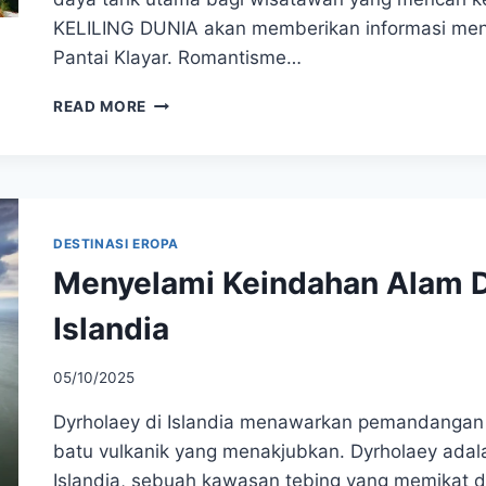
KELILING DUNIA akan memberikan informasi men
Pantai Klayar. Romantisme…
PANTAI
READ MORE
KLAYAR,
DESTINASI
ROMANTIS
DAN
PEMANDANGAN
ALAM
DESTINASI EROPA
SPEKTAKULER
Menyelami Keindahan Alam D
Islandia
05/10/2025
Dyrholaey di Islandia menawarkan pemandangan
batu vulkanik yang menakjubkan. Dyrholaey adalah
Islandia, sebuah kawasan tebing yang memikat 