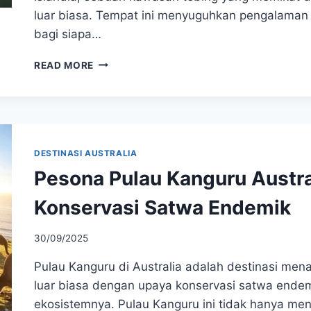
luar biasa. Tempat ini menyuguhkan pengalaman 
bagi siapa…
MENYELAMI
READ MORE
KEINDAHAN
ALAM
DAN
KEUNIKAN
DYRHOLAEY
DI
DESTINASI AUSTRALIA
ISLANDIA
Pesona Pulau Kanguru Austra
Konservasi Satwa Endemik
30/09/2025
Pulau Kanguru di Australia adalah destinasi m
luar biasa dengan upaya konservasi satwa endem
ekosistemnya. Pulau Kanguru ini tidak hanya m