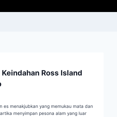
 Keindahan Ross Island
p
gan es menakjubkan yang memukau mata dan
ntartika menyimpan pesona alam yang luar