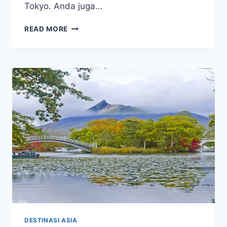
Tokyo. Anda juga…
HAKODATE
READ MORE
–
5
SPOT
YANG
BISA
ANDA
KUNJUNGI
DI
KOTA
PELABUHAN
INI
DESTINASI ASIA