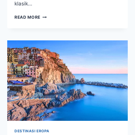
klasik…
PANTHEON
READ MORE
ROMA,
KEAJAIBAN
ARSITEKTUR
ABADI
DAN
SIMBOL
SEJARAH
DESTINASI EROPA