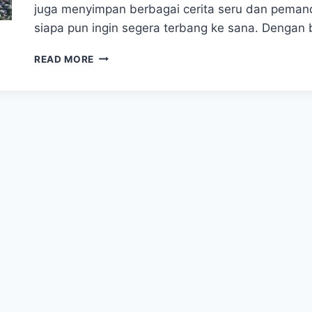
juga menyimpan berbagai cerita seru dan peman
siapa pun ingin segera terbang ke sana. Dengan
APA
READ MORE
YANG
MEMBUAT
TABLE
MOUNTAIN
JADI
DESTINASI
FAVORIT
PARA
WISATAWAN?
SIMAK
ALASANNYA!