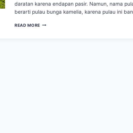
daratan karena endapan pasir. Namun, nama pul
berarti pulau bunga kamelia, karena pulau ini b
DONGBAEKSEOM
READ MORE
–
PULAU
BUSAN
DENGAN
KEINDAHAN
YANG
MENAKJUBKAN