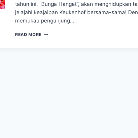
tahun ini, “Bunga Hangat”, akan menghidupkan t
jelajahi keajaiban Keukenhof bersama-sama! De
memukau pengunjung…
WISATA
READ MORE
TAMAN
KEUKENHOF,
PENGALAMAN
YANG
TAK
TERLUPAKAN