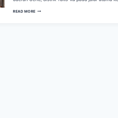
TAMAN
READ MORE
UENO
–
WISATA
TAMAN
YANG
ASRI
INDAH
DI
TOKYO