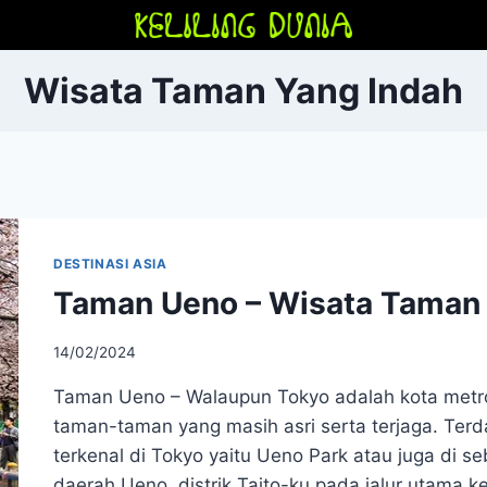
Wisata Taman Yang Indah
DESTINASI ASIA
Taman Ueno – Wisata Taman Y
14/02/2024
Taman Ueno – Walaupun Tokyo adalah kota met
taman-taman yang masih asri serta terjaga. Terd
terkenal di Tokyo yaitu Ueno Park atau juga di s
daerah Ueno, distrik Taito-ku pada jalur utama k