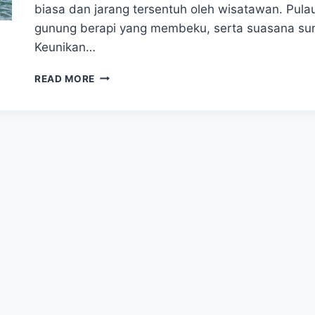
biasa dan jarang tersentuh oleh wisatawan. Pula
gunung berapi yang membeku, serta suasana su
Keunikan…
PESONA
READ MORE
ANTARTIKA
TERUNGKAP!
KEINDAHAN
ROSS
ISLAND
YANG
BIKIN
MATA
TAK
BERKEDIP