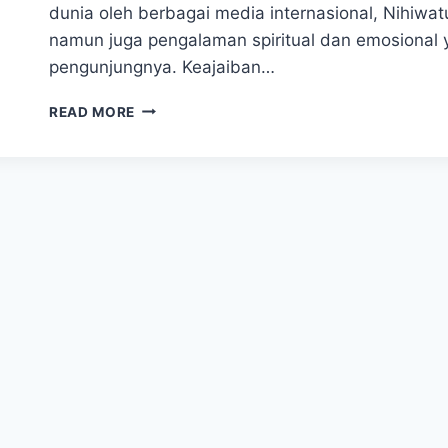
dunia oleh berbagai media internasional, Nihiwa
namun juga pengalaman spiritual dan emosional 
pengunjungnya. Keajaiban…
PANTAI
READ MORE
NIHIWATU,
SURGA
TERSEMBUNYI
DI
SUMBA
BARAT
YANG
BIKIN
JATUH
HATI!