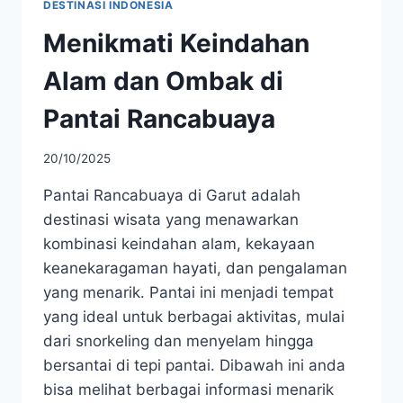
DESTINASI INDONESIA
Menikmati Keindahan
Alam dan Ombak di
Pantai Rancabuaya
20/10/2025
​Pantai Rancabuaya di Garut adalah
destinasi wisata yang menawarkan
kombinasi keindahan alam, kekayaan
keanekaragaman hayati, dan pengalaman
yang menarik. Pantai ini menjadi tempat
yang ideal untuk berbagai aktivitas, mulai
dari snorkeling dan menyelam hingga
bersantai di tepi pantai. Dibawah ini anda
bisa melihat berbagai informasi menarik