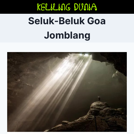
Skip
to
Seluk-Beluk Goa
content
Jomblang