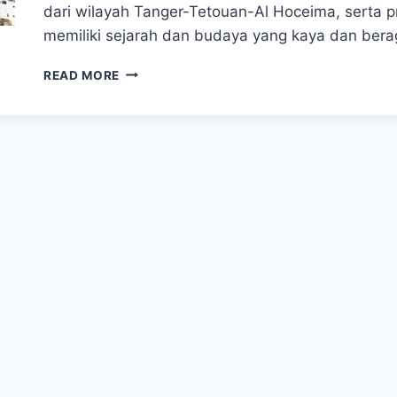
dari wilayah Tanger-Tetouan-Al Hoceima, serta pr
memiliki sejarah dan budaya yang kaya dan ber
TANGIER
READ MORE
–
5
TEMPAT
WISATA
TANGIER
YANG
BELUM
BANYAK
DIKETAHUI