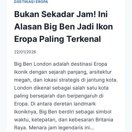
DESTINASI EROPA
Bukan Sekadar Jam! Ini
Alasan Big Ben Jadi Ikon
Eropa Paling Terkenal
22/01/2026
Big Ben London adalah destinasi Eropa
ikonik dengan sejarah panjang, arsitektur
megah, dan lokasi strategis di jantung kota.
London dikenal sebagai salah satu kota
paling bersejarah dan berpengaruh di
Eropa. Di antara deretan landmark
ikoniknya, Big Ben berdiri sebagai simbol
waktu, ketepatan, dan kebesaran Britania
Raya. Menara jam legendaris ini…