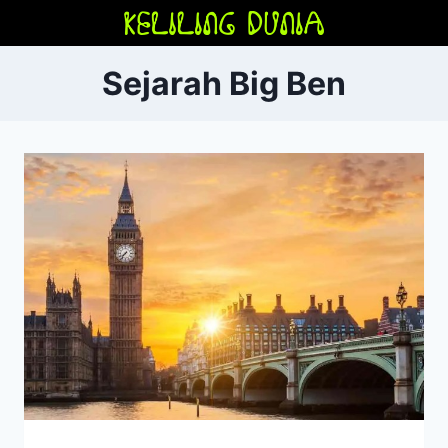
Skip
to
content
Sejarah Big Ben