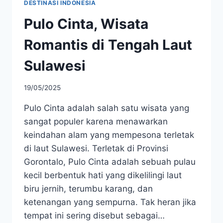
DESTINASI INDONESIA
Pulo Cinta, Wisata
Romantis di Tengah Laut
Sulawesi
19/05/2025
Pulo Cinta adalah salah satu wisata yang
sangat populer karena menawarkan
keindahan alam yang mempesona terletak
di laut Sulawesi. Terletak di Provinsi
Gorontalo, Pulo Cinta adalah sebuah pulau
kecil berbentuk hati yang dikelilingi laut
biru jernih, terumbu karang, dan
ketenangan yang sempurna. Tak heran jika
tempat ini sering disebut sebagai…