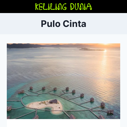
Skip
to
content
Pulo Cinta