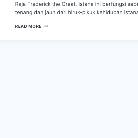
Raja Frederick the Great, istana ini berfungsi s
tenang dan jauh dari hiruk-pikuk kehidupan ista
KEINDAHAN
READ MORE
SCHLOSS
SANSSOUCI,
ISTANA
MUSIM
PANAS
FREDERICK
YANG
LEGENDARIS