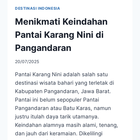
DESTINASI INDONESIA
Menikmati Keindahan
Pantai Karang Nini di
Pangandaran
20/07/2025
Pantai Karang Nini adalah salah satu
destinasi wisata bahari yang terletak di
Kabupaten Pangandaran, Jawa Barat.
Pantai ini belum sepopuler Pantai
Pangandaran atau Batu Karas, namun
justru itulah daya tarik utamanya.
Keindahan alamnya masih alami, tenang,
dan jauh dari keramaian. Dikelilingi