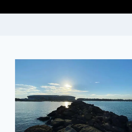
Skip
to
content