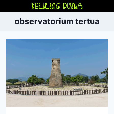
Skip
to
content
observatorium tertua