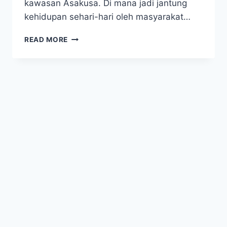
kawasan Asakusa. Di mana jadi jantung
kehidupan sehari-hari oleh masyarakat…
NAKAMISE
READ MORE
STREET
–
NIKMATI
WISATA
BELANJA
DI
JEPANG