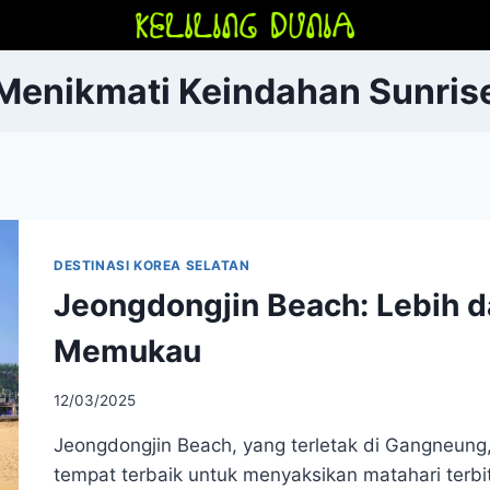
Menikmati Keindahan Sunris
DESTINASI KOREA SELATAN
Jeongdongjin Beach: Lebih d
Memukau
12/03/2025
Jeongdongjin Beach, yang terletak di Gangneung,
tempat terbaik untuk menyaksikan matahari terbi