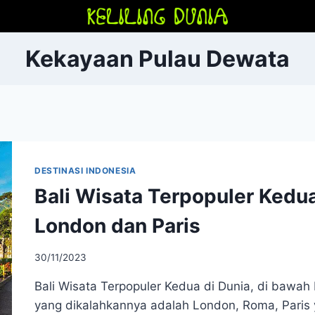
Kekayaan Pulau Dewata
DESTINASI INDONESIA
Bali Wisata Terpopuler Kedua
London dan Paris
30/11/2023
Bali Wisata Terpopuler Kedua di Dunia, di bawah
yang dikalahkannya adalah London, Roma, Paris y