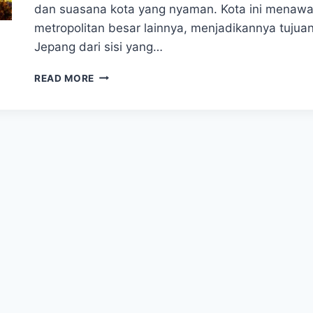
dan suasana kota yang nyaman. Kota ini menaw
metropolitan besar lainnya, menjadikannya tujuan
Jepang dari sisi yang…
WAJIB
READ MORE
KUNJUNGI!
FUKUOKA,
KOTA
CANTIK
JEPANG
YANG
PENUH
KEJUTAN
MENARIK