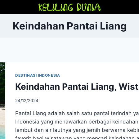
Keindahan Pantai Liang
DESTINASI INDONESIA
Keindahan Pantai Liang, Wist
24/12/2024
Pantai Liang adalah salah satu pantai terindah y
Indonesia yang menawarkan berbagai keindahan.
lembut dan air lautnya yang jernih berwarna kebi
favorit bagi wisatawan yang mencari keindahan 