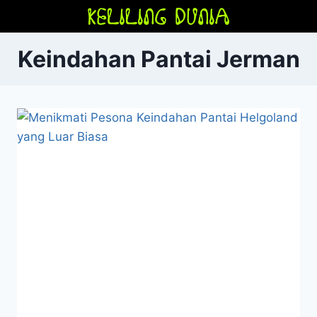
Skip
to
content
Keindahan Pantai Jerman