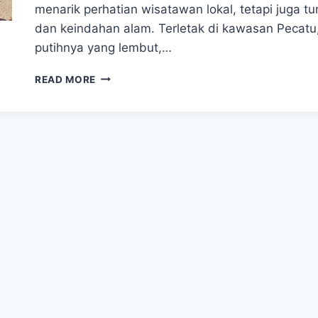
menarik perhatian wisatawan lokal, tetapi juga 
dan keindahan alam. Terletak di kawasan Pecatu
putihnya yang lembut,…
KEINDAHAN
READ MORE
PANTAI
DREAMLAND,
WISATA
YANG
MENAWAN
DI
PULAU
BALI