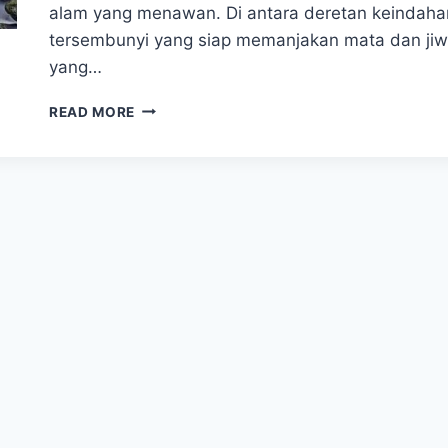
alam yang menawan. Di antara deretan keindahan
tersembunyi yang siap memanjakan mata dan jiwa
yang…
PETUALANGAN
READ MORE
TAK
TERLUPAKAN
DI
AIR
TERJUN
PEUCARI
ACEH
BESAR,
DESTINASI
ALAM
EKSOTIS!