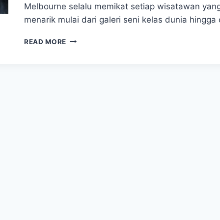
Melbourne selalu memikat setiap wisatawan ya
menarik mulai dari galeri seni kelas dunia hingga 
MELBOURNE,
READ MORE
KOTA
SENI
DAN
KULINER
YANG
MEMIKAT
SETIAP
WISATAWAN