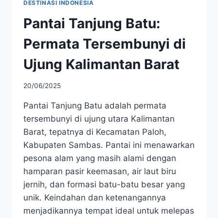
DESTINASI INDONESIA
Pantai Tanjung Batu:
Permata Tersembunyi di
Ujung Kalimantan Barat
20/06/2025
Pantai Tanjung Batu adalah permata
tersembunyi di ujung utara Kalimantan
Barat, tepatnya di Kecamatan Paloh,
Kabupaten Sambas. Pantai ini menawarkan
pesona alam yang masih alami dengan
hamparan pasir keemasan, air laut biru
jernih, dan formasi batu-batu besar yang
unik. Keindahan dan ketenangannya
menjadikannya tempat ideal untuk melepas