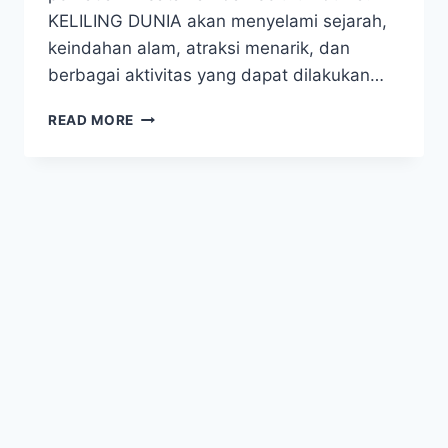
KELILING DUNIA akan menyelami sejarah,
keindahan alam, atraksi menarik, dan
berbagai aktivitas yang dapat dilakukan…
READ MORE
KEAJAIBAN
ALAM
DANAU
TOBA,
MENYUSURI
DANAU
TERBESAR
DI
ASIA
TENGGARA