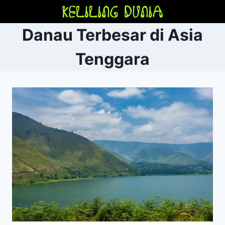
Skip
to
Danau Terbesar di Asia
content
Tenggara