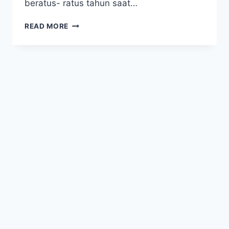
beratus- ratus tahun saat…
DESTINASI
READ MORE
KOTA
KUNO
PETRA
YANG
MENYIMPAN
BANYAK
RAHASIA