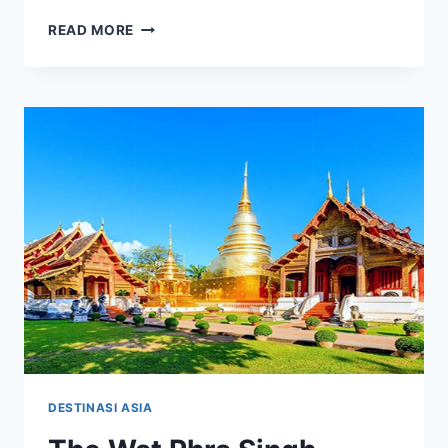
KUIL
READ MORE
HOKOKUJI
–
WISATA
RELIGI
DENGAN
TAMAN
BAMBU
YANG
INDAH
DESTINASI ASIA