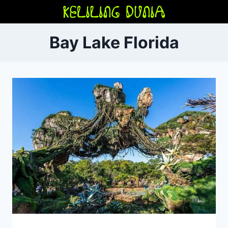
Skip
to
content
Bay Lake Florida