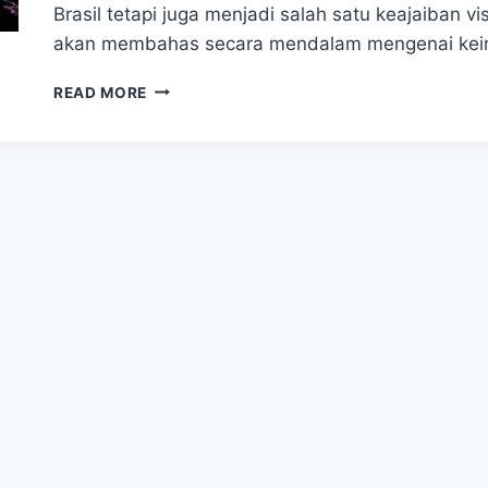
Brasil tetapi juga menjadi salah satu keajaiban
akan membahas secara mendalam mengenai kei
KEINDAHAN
READ MORE
POHON
NATAL
TERAPUNG
DI
RIO
DE
JANEIRO
BRASIL