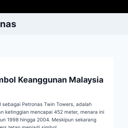
onas
mbol Keanggunan Malaysia
l sebagai Petronas Twin Towers, adalah
gan ketinggian mencapai 452 meter, menara ini
ahun 1998 hingga 2004. Meskipun sekarang
ers tetap menjadi simbol…