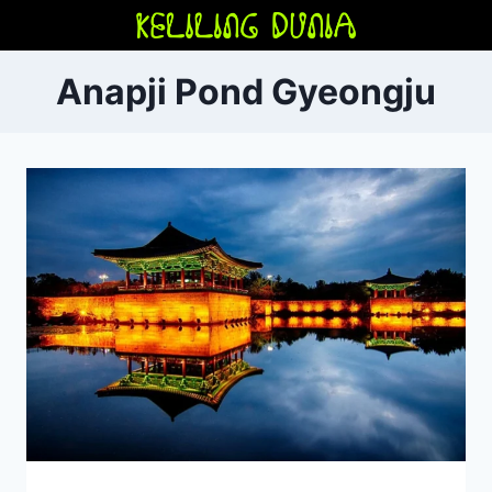
Skip
to
content
Anapji Pond Gyeongju